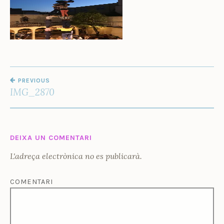
Ñ
O
Z
NAVEGACIÓ
PREVIOUS
D'ENTRADES
IMG_2870
DEIXA UN COMENTARI
L'adreça electrònica no es publicarà.
COMENTARI