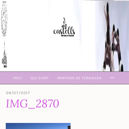
Skip
to
content
MORE
INICI
QUI SOM?
MINYONS DE TERRASSA
06/07/2017
B
IMG_2870
Y
E
V
A
M
U