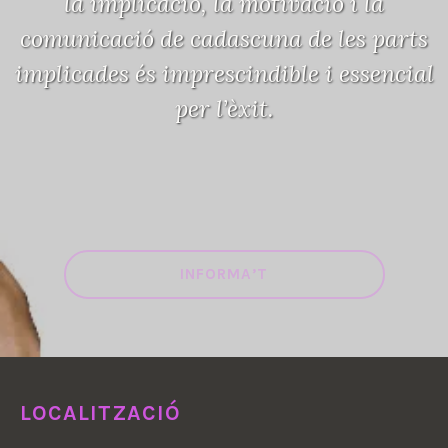
la implicació, la motivació i la
comunicació de cadascuna de les parts
implicades és imprescindible i essencial
per l’èxit.
INFORMA’T
LOCALITZACIÓ