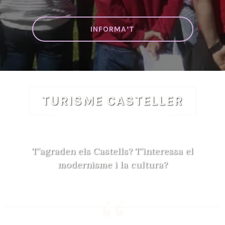
INFORMA’T
TURISME CASTELLER
T’agraden els Castells? T’interessa el
modernisme i la cultura?