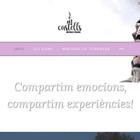
Skip
to
content
MORE
INICI
QUI SOM?
MINYONS DE TERRASSA
Compartim emocions,
compartim experiències!