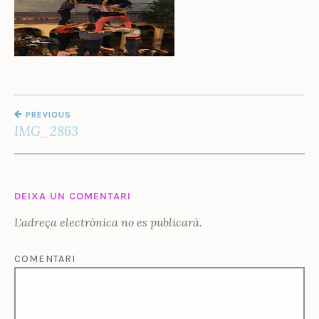
Ñ
O
Z
NAVEGACIÓ
PREVIOUS
D'ENTRADES
IMG_2863
DEIXA UN COMENTARI
L'adreça electrònica no es publicarà.
COMENTARI