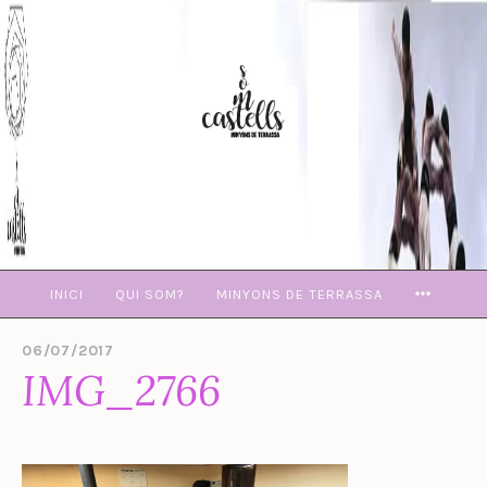
Skip
to
content
MORE
INICI
QUI SOM?
MINYONS DE TERRASSA
06/07/2017
B
IMG_2766
Y
E
V
A
M
U