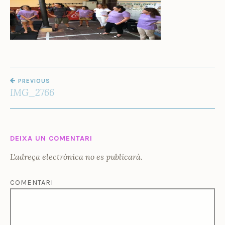
Ñ
O
Z
NAVEGACIÓ
PREVIOUS
D'ENTRADES
IMG_2766
DEIXA UN COMENTARI
L'adreça electrònica no es publicarà.
COMENTARI