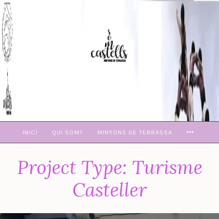
Skip
to
content
MORE
INICI
QUI SOM?
MINYONS DE TERRASSA
Project Type:
Turisme
Casteller