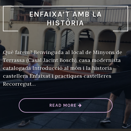
ENFAIXA’T AMB LA
HISTÒRIA
Què farem? Benvinguda al local de Minyons de
Terrassa (Casal Jacint Bosch), casa modernista
catalogada Introducció al món i la historia
castellera Enfaixat i practiques castelleres
Recorregut…
“
READ MORE
E
N
F
A
I