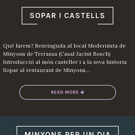
X
A
’
T
SOPAR I CASTELLS
A
M
B
L
A
H
Què farem? Benvinguda al local Modernista de
I
S
Minyons de Terrassa (Casal Jacint Bosch)
T
Ò
Introducció al món casteller i a la seva historia
R
I
Sopar al restaurant de Minyons…
A
”
“
READ MORE
S
O
P
A
R
I
C
A
S
MINYONS PER UN DIA