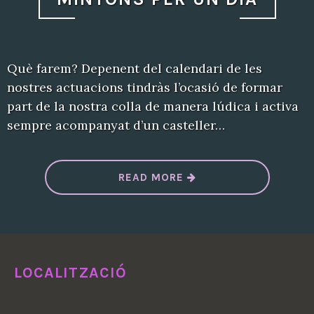
T
E
L
L
S
”
Què farem? Depenent del calendari de les
nostres actuacions tindràs l’ocasió de formar
part de la nostra colla de manera lúdica i activa
sempre acompanyat d’un casteller…
“
READ MORE
M
I
N
Y
O
N
S
P
LOCALITZACIÓ
E
R
U
N
D