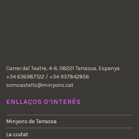
I
A
”
Carrer del Teatre, 4-6, 08221 Terrassa, Espanya
+34 636987122 / +34 937842856
somcastells@minyons.cat
ENLLAÇOS D’INTERÉS
Minyons de Terrassa
La ciutat