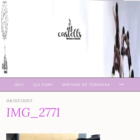
Skip
to
content
MORE
INICI
QUI SOM?
MINYONS DE TERRASSA
06/07/2017
B
IMG_2771
Y
E
V
A
M
U