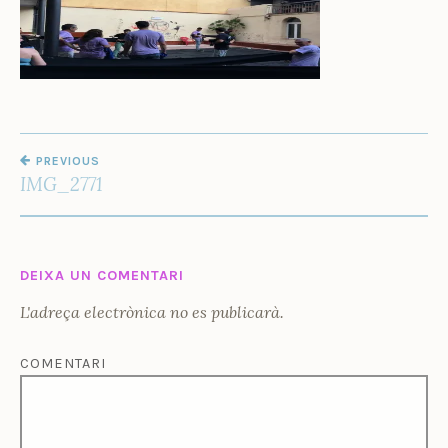
Ñ
O
Z
NAVEGACIÓ
PREVIOUS
D'ENTRADES
IMG_2771
DEIXA UN COMENTARI
L'adreça electrònica no es publicarà.
COMENTARI