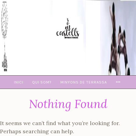
Skip
to
content
MORE
INICI
QUI SOM?
MINYONS DE TERRASSA
Nothing Found
It seems we can’t find what you’re looking for.
Perhaps searching can help.