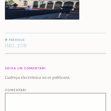
Ñ
O
Z
NAVEGACIÓ
PREVIOUS
D'ENTRADES
IMG_2770
DEIXA UN COMENTARI
L'adreça electrònica no es publicarà.
COMENTARI