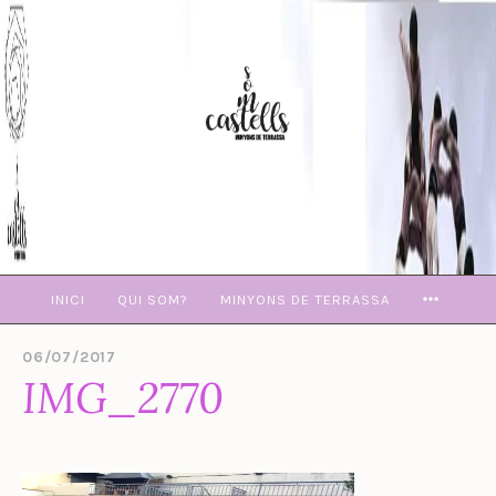
Skip
to
content
MORE
INICI
QUI SOM?
MINYONS DE TERRASSA
06/07/2017
B
IMG_2770
Y
E
V
A
M
U