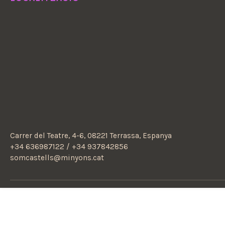
Carrer del Teatre, 4-6, 08221 Terrassa, Espanya
+34 636987122 / +34 937842856
somcastells@minyons.cat