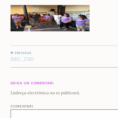
M
U
Ñ
O
Z
NAVEGACIÓ
PREVIOUS
D'ENTRADES
IMG_2765
DEIXA UN COMENTARI
L'adreça electrònica no es publicarà.
COMENTARI