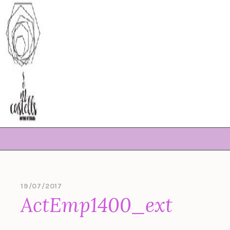
Skip
to
content
19/07/2017
B
ActEmp1400_ext
Y
E
V
A