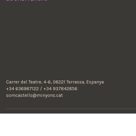
Carrer del Teatre, 4-6, 08221 Terrassa, Espanya
+34 636987122 / +34 937842856
somcastells@minyons.cat