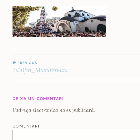
C
A
S
T
E
L
L
S
NAVEGACIÓ
PREVIOUS
D'ENTRADES
3d10fm_MasiaFreixa
DEIXA UN COMENTARI
L'adreça electrònica no es publicarà.
COMENTARI