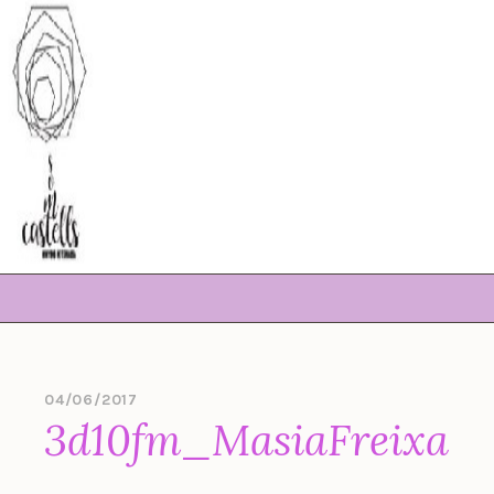
Skip
to
content
04/06/2017
B
3d10fm_MasiaFreixa
Y
S
O
M