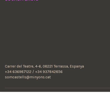
Carrer del Teatre, 4-6, 08221 Terrassa, Espanya
+34 636987122 / +34 937842856
somcastells@minyons.cat