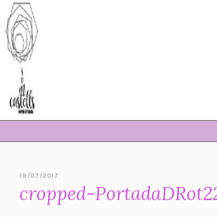
Skip
to
content
19/07/2017
B
cropped-PortadaDRot22
Y
J
O
R