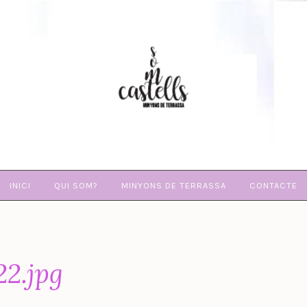
SOM
CASTELLS
INICI
QUI SOM?
MINYONS DE TERRASSA
CONTACTE
2.jpg