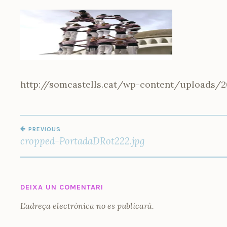
D
I
http://somcastells.cat/wp-content/uploads/
NAVEGACIÓ
PREVIOUS
D'ENTRADES
cropped-PortadaDRot222.jpg
DEIXA UN COMENTARI
L'adreça electrònica no es publicarà.