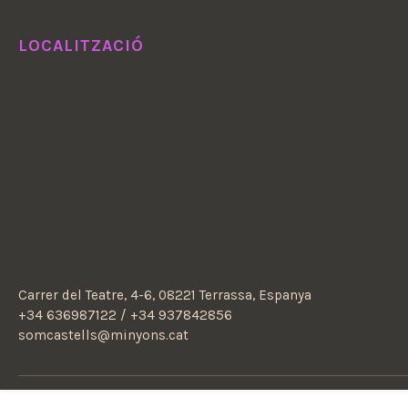
LOCALITZACIÓ
Carrer del Teatre, 4-6, 08221 Terrassa, Espanya
+34 636987122 / +34 937842856
somcastells@minyons.cat